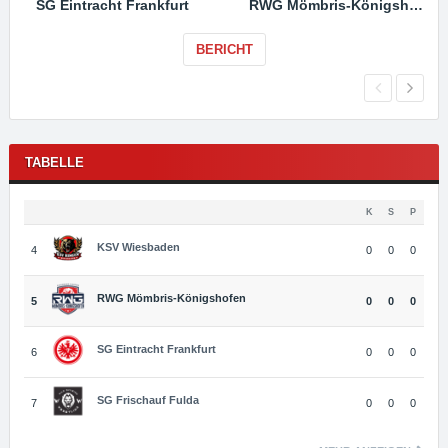
SG Eintracht Frankfurt
RWG Mömbris-Königshofen
BERICHT
TABELLE
K
S
P
KSV Wiesbaden
4
0
0
0
RWG Mömbris-Königshofen
5
0
0
0
SG Eintracht Frankfurt
6
0
0
0
SG Frischauf Fulda
7
0
0
0