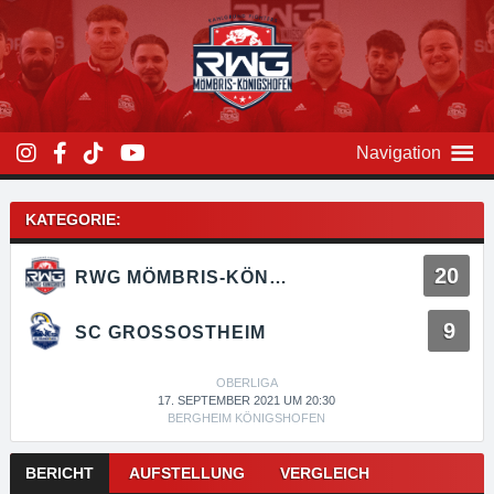
Zum
Inhalt
überspringen
Navigation
KATEGORIE:
20
RWG MÖMBRIS-KÖNIGSHOFEN
9
SC GROSSOSTHEIM
OBERLIGA
17. SEPTEMBER 2021 UM 20:30
BERGHEIM KÖNIGSHOFEN
Kampfnavigation
BERICHT
AUFSTELLUNG
VERGLEICH