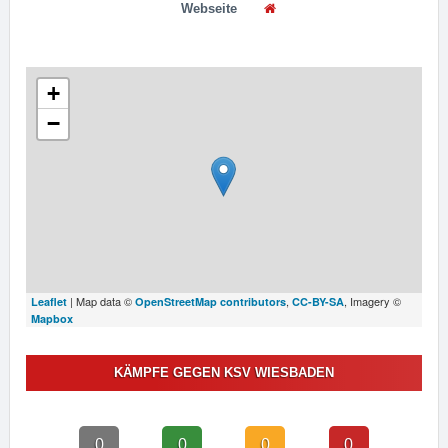
Webseite
+
−
| Map data ©
,
, Imagery ©
Leaflet
OpenStreetMap contributors
CC-BY-SA
Mapbox
KÄMPFE GEGEN KSV WIESBADEN
0
0
0
0