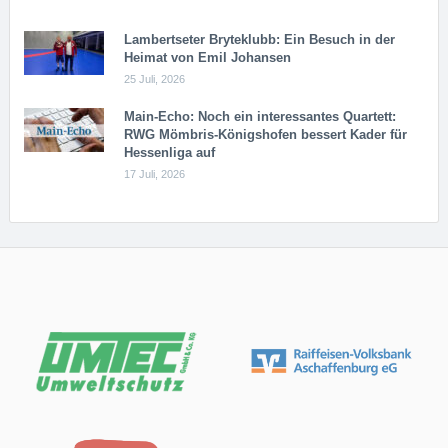
Lambertseter Bryteklubb: Ein Besuch in der
Heimat von Emil Johansen
25 Juli, 2026
Main-Echo: Noch ein in­ter­es­san­tes Quar­tett:
RWG Möm­b­ris-Kö­n­igs­ho­fen bessert Kader für
Hessenliga auf
17 Juli, 2026