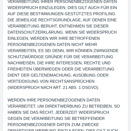
VERARBEITUNG IHRER PERSONENBEZOGENEN DATEN
WIDERSPRUCH EINZULEGEN; DIES GILT AUCH FÜR EIN
AUF DIESE BESTIMMUNGEN GESTÜTZTES PROFILING.
DIE JEWEILIGE RECHTSGRUNDLAGE, AUF DENEN EINE
VERARBEITUNG BERUHT, ENTNEHMEN SIE DIESER
DATENSCHUTZERKLÄRUNG. WENN SIE WIDERSPRUCH
EINLEGEN, WERDEN WIR IHRE BETROFFENEN
PERSONENBEZOGENEN DATEN NICHT MEHR
VERARBEITEN, ES SEI DENN, WIR KÖNNEN ZWINGENDE
SCHUTZWÜRDIGE GRÜNDE FÜR DIE VERARBEITUNG
NACHWEISEN, DIE IHRE INTERESSEN, RECHTE UND
FREIHEITEN ÜBERWIEGEN ODER DIE VERARBEITUNG
DIENT DER GELTENDMACHUNG, AUSÜBUNG ODER
VERTEIDIGUNG VON RECHTSANSPRÜCHEN
(WIDERSPRUCH NACH ART. 21 ABS. 1 DSGVO).
WERDEN IHRE PERSONENBEZOGENEN DATEN
VERARBEITET, UM DIREKTWERBUNG ZU BETREIBEN, SO
HABEN SIE DAS RECHT, JEDERZEIT WIDERSPRUCH
GEGEN DIE VERARBEITUNG SIE BETREFFENDER
PERSONENBEZOGENER DATEN ZUM ZWECKE
DERARTIGER WERBUNG EINZULEGEN; DIES GILT AUCH