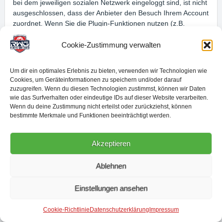
bei dem jeweiligen sozialen Netzwerk eingeloggt sind, ist nicht
ausgeschlossen, dass der Anbieter den Besuch Ihrem Account
zuordnet. Wenn Sie die Plugin-Funktionen nutzen (z.B.
Anklicken des „Gefällt mir“-Buttons, Abgabe eines
Kommentars), werden diese Informationen ebenfalls von
Cookie-Zustimmung verwalten
Ihrem Browser direkt an das jeweilige soziale Netzwerk
übermittelt und dort ggf. gespeichert. Zweck und Umfang der
Um dir ein optimales Erlebnis zu bieten, verwenden wir Technologien wie
Datenerhebung und die weitere Verarbeitung und Nutzung der
Cookies, um Geräteinformationen zu speichern und/oder darauf
Daten durch die Netzwerke können den
zuzugreifen. Wenn du diesen Technologien zustimmst, können wir Daten
Datenschutzhinweisen des jeweiligen sozialen Netzwerks
wie das Surfverhalten oder eindeutige IDs auf dieser Website verarbeiten.
entnommen werden.
Wenn du deine Zustimmung nicht erteilst oder zurückziehst, können
bestimmte Merkmale und Funktionen beeinträchtigt werden.
Akismet
Akzeptieren
Wir haben Akismet auf dieser Website eingebunden. Anbieter
ist die Aut O’Mattic A8C Ireland Ltd., Business Centre, No.1
Ablehnen
Lower Mayor Street, International Financial Services Centre,
Dublin 1, Irland (nachfolgend Aut O’Mattic), deren
Einstellungen ansehen
Mutterunternehmen in den USA sitzt.
Cookie-Richtlinie
Datenschutzerklärung
Impressum
Akismet ermöglicht es uns, eingestellte Kommentare auf ihre