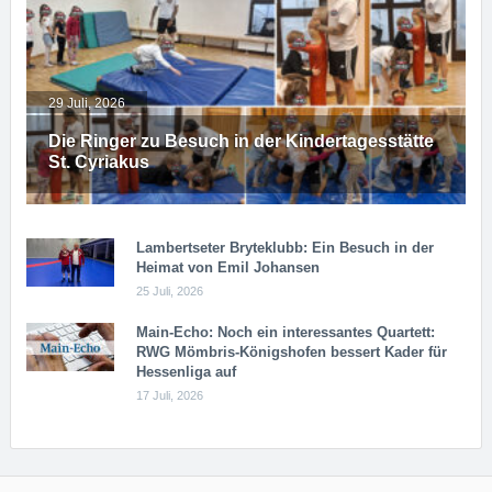
29 Juli, 2026
Die Ringer zu Besuch in der Kindertagesstätte
St. Cyriakus
Lambertseter Bryteklubb: Ein Besuch in der
Heimat von Emil Johansen
25 Juli, 2026
Main-Echo: Noch ein in­ter­es­san­tes Quar­tett:
RWG Möm­b­ris-Kö­n­igs­ho­fen bessert Kader für
Hessenliga auf
17 Juli, 2026