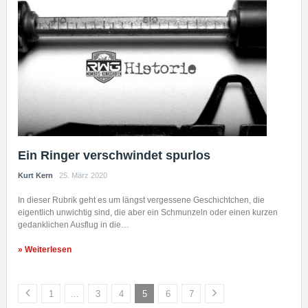
Ein Ringer verschwindet spurlos
Kurt Kern
25. März 2020
In dieser Rubrik geht es um längst vergessene Geschichtchen, die
eigentlich unwichtig sind, die aber ein Schmunzeln oder einen kurzen
gedanklichen Ausflug in die…
» Weiterlesen
1
…
3
4
5
6
7