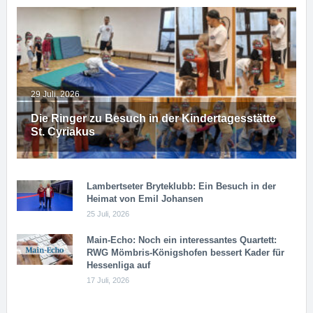
29 Juli, 2026
Die Ringer zu Besuch in der Kindertagesstätte
St. Cyriakus
Lambertseter Bryteklubb: Ein Besuch in der
Heimat von Emil Johansen
25 Juli, 2026
Main-Echo: Noch ein in­ter­es­san­tes Quar­tett:
RWG Möm­b­ris-Kö­n­igs­ho­fen bessert Kader für
Hessenliga auf
17 Juli, 2026