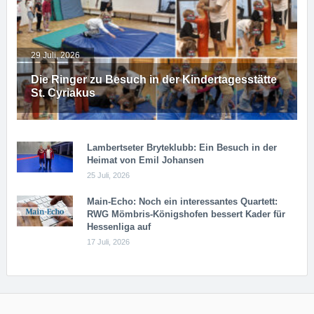
29 Juli, 2026
Die Ringer zu Besuch in der Kindertagesstätte
St. Cyriakus
Lambertseter Bryteklubb: Ein Besuch in der
Heimat von Emil Johansen
25 Juli, 2026
Main-Echo: Noch ein in­ter­es­san­tes Quar­tett:
RWG Möm­b­ris-Kö­n­igs­ho­fen bessert Kader für
Hessenliga auf
17 Juli, 2026