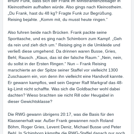
erfuhr Funk, dass sich der Frank im Ministrantenzeltlager in
Kleinostheim aufhalten würde. Also gings nach Kleinostheim.
„Du Frank, hast du 48 kg? Fragte Funk zur Begrüßung.
Reising bejahte. „Komm mit, du musst heute ringen.“
Also fuhren beide nach Brücken. Frank packte seine
Sporttasche, und es ging nach Schimborn zum Kampf. „Geh
da rein und zieh dich um.“ Reising ging in die Umkleide und
verließ diese umgehend. Da drinnen waren Busse, Gries,
Behl, Rausch. „Klaus, das ist der falsche Raum.“ „Nein, nein,
du sollst in der Ersten Ringen.“ Nun – Frank Reising
marschierte an der Spitze seiner Staffel vor vielleicht 1300
Zuschauern ein, von denn ihn vielleicht eine Handvoll kannte.
Er gewann kampflos, weil sein Gegner Ralf Markgraf das 48-
kg-Limit nicht schaffte. Was sich die Goldbacher wohl dabei
dachten? Wieso brachten sie nicht Rill oder Heugabel in
dieser Gewichtsklasse?
Die RWG gewann übrigens 20:17, was die Basis für den
Klassenerhalt war. Außer Frank gewannen noch Roland
Böhm, Roger Gries, Levent Deniz, Michael Busse und Peter
Behl. In Schimborn kämpfte die RWG-Staffel danach nur noch