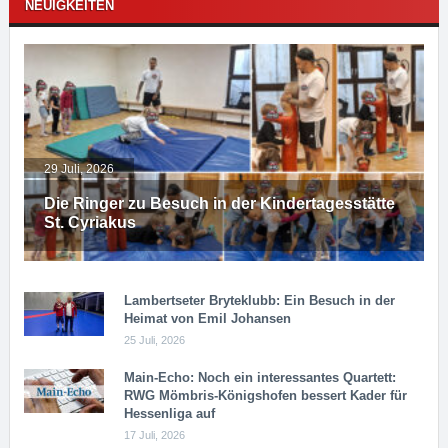
NEUIGKEITEN
29 Juli, 2026
Die Ringer zu Besuch in der Kindertagesstätte
St. Cyriakus
Lambertseter Bryteklubb: Ein Besuch in der
Heimat von Emil Johansen
25 Juli, 2026
Main-Echo: Noch ein in­ter­es­san­tes Quar­tett:
RWG Möm­b­ris-Kö­n­igs­ho­fen bessert Kader für
Hessenliga auf
17 Juli, 2026