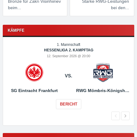
Bronze für Zakri Visinhiiriev
Starke RWG-Leistungen
beim...
bei den...
KÄMPFE
1. Mannschaft
HESSENLIGA 2. KAMPFTAG
12. September 2026 @ 20:00
VS.
SG Eintracht Frankfurt
RWG Mömbris-Königshofen
BERICHT