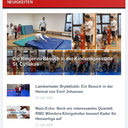
NEUIGKEITEN
29 Juli, 2026
Die Ringer zu Besuch in der Kindertagesstätte
St. Cyriakus
Lambertseter Bryteklubb: Ein Besuch in der
Heimat von Emil Johansen
25 Juli, 2026
Main-Echo: Noch ein in­ter­es­san­tes Quar­tett:
RWG Möm­b­ris-Kö­n­igs­ho­fen bessert Kader für
Hessenliga auf
17 Juli, 2026