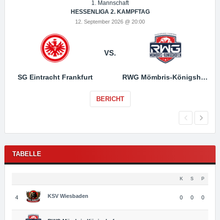
1. Mannschaft
HESSENLIGA 2. KAMPFTAG
12. September 2026 @ 20:00
VS.
SG Eintracht Frankfurt
RWG Mömbris-Königshofen
BERICHT
TABELLE
K
S
P
KSV Wiesbaden
4
0
0
0