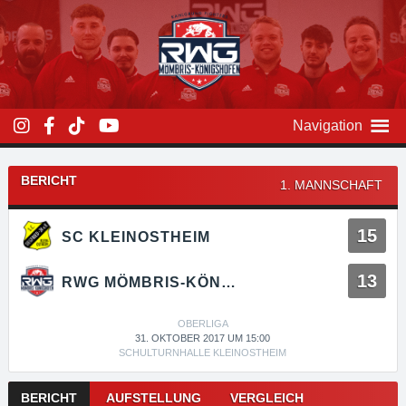
Zum
Inhalt
überspringen
Navigation
BERICHT
1. MANNSCHAFT
15
SC KLEINOSTHEIM
13
RWG MÖMBRIS-KÖNIGSHOFEN
OBERLIGA
31. OKTOBER 2017 UM 15:00
SCHULTURNHALLE KLEINOSTHEIM
Kampfnavigation
BERICHT
AUFSTELLUNG
VERGLEICH