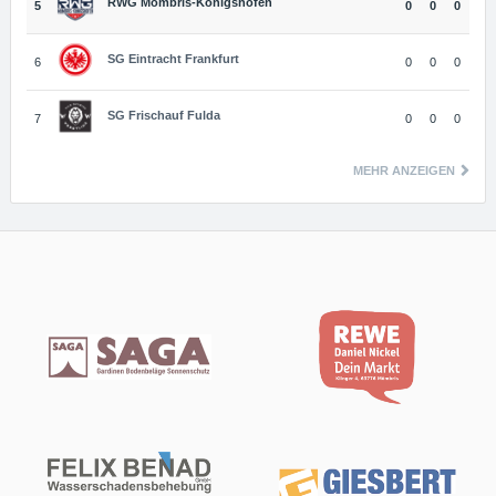
RWG Mömbris-Königshofen
5
0
0
0
SG Eintracht Frankfurt
6
0
0
0
SG Frischauf Fulda
7
0
0
0
MEHR ANZEIGEN