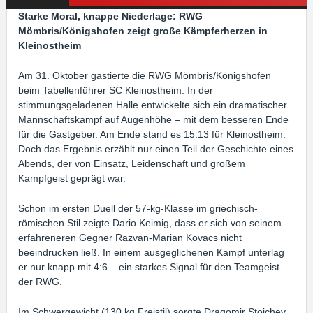
Starke Moral, knappe Niederlage: RWG
Mömbris/Königshofen zeigt große Kämpferherzen in
Kleinostheim
Am 31. Oktober gastierte die RWG Mömbris/Königshofen
beim Tabellenführer SC Kleinostheim. In der
stimmungsgeladenen Halle entwickelte sich ein dramatischer
Mannschaftskampf auf Augenhöhe – mit dem besseren Ende
für die Gastgeber. Am Ende stand es 15:13 für Kleinostheim.
Doch das Ergebnis erzählt nur einen Teil der Geschichte eines
Abends, der von Einsatz, Leidenschaft und großem
Kampfgeist geprägt war.
Schon im ersten Duell der 57-kg-Klasse im griechisch-
römischen Stil zeigte Dario Keimig, dass er sich von seinem
erfahreneren Gegner Razvan-Marian Kovacs nicht
beeindrucken ließ. In einem ausgeglichenen Kampf unterlag
er nur knapp mit 4:6 – ein starkes Signal für den Teamgeist
der RWG.
Im Schwergewicht (130 kg Freistil) sorgte Dragomir Stoichev