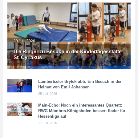
29 Juli, 2026
Die Ringer zu Besuch in der Kindertagesstätte
St. Cyriakus
Lambertseter Bryteklubb: Ein Besuch in der
Heimat von Emil Johansen
25 Juli, 2026
Main-Echo: Noch ein in­ter­es­san­tes Quar­tett:
RWG Möm­b­ris-Kö­n­igs­ho­fen bessert Kader für
Hessenliga auf
17 Juli, 2026