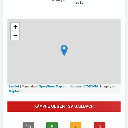
2013
+
−
| Map data ©
,
, Imagery ©
Leaflet
OpenStreetMap contributors
CC-BY-SA
Mapbox
KÄMPFE GEGEN TSV GAILBACH
10
6
1
3