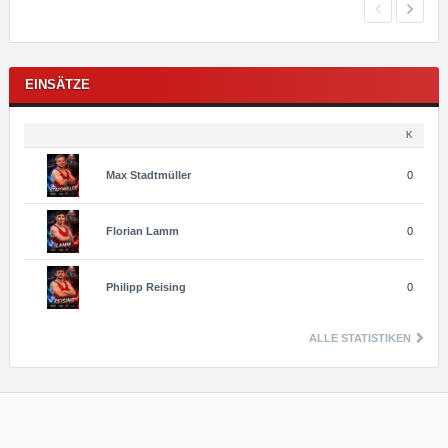
EINSÄTZE
K
Max
Stadtmüller
0
Florian
Lamm
0
Philipp
Reising
0
ALLE STATISTIKEN