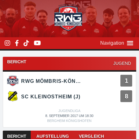
Zum
Inhalt
überspringen
Navigation
BERICHT
JUGEND
1
RWG MÖMBRIS-KÖNIGSHOFEN
8
SC KLEINOSTHEIM (J)
JUGENDLIGA
8. SEPTEMBER 2017 UM 18:30
BERGHEIM KÖNIGSHOFEN
Kampfnavigation
BERICHT
AUFSTELLUNG
VERGLEICH