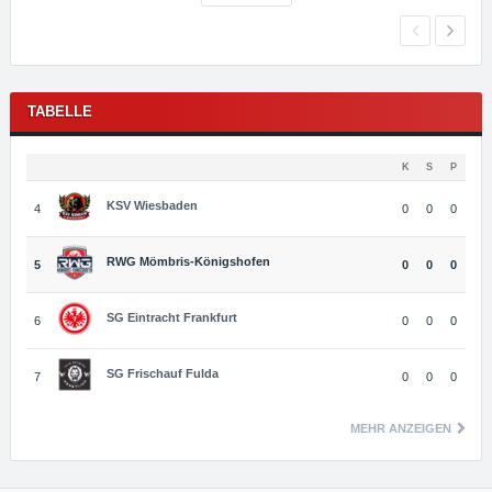
TABELLE
K
S
P
KSV Wiesbaden
4
0
0
0
RWG Mömbris-Königshofen
5
0
0
0
SG Eintracht Frankfurt
6
0
0
0
SG Frischauf Fulda
7
0
0
0
MEHR ANZEIGEN