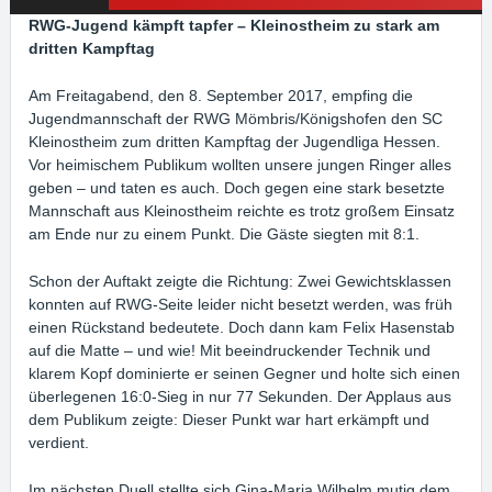
RWG-Jugend kämpft tapfer – Kleinostheim zu stark am
dritten Kampftag
Am Freitagabend, den 8. September 2017, empfing die
Jugendmannschaft der RWG Mömbris/Königshofen den SC
Kleinostheim zum dritten Kampftag der Jugendliga Hessen.
Vor heimischem Publikum wollten unsere jungen Ringer alles
geben – und taten es auch. Doch gegen eine stark besetzte
Mannschaft aus Kleinostheim reichte es trotz großem Einsatz
am Ende nur zu einem Punkt. Die Gäste siegten mit 8:1.
Schon der Auftakt zeigte die Richtung: Zwei Gewichtsklassen
konnten auf RWG-Seite leider nicht besetzt werden, was früh
einen Rückstand bedeutete. Doch dann kam Felix Hasenstab
auf die Matte – und wie! Mit beeindruckender Technik und
klarem Kopf dominierte er seinen Gegner und holte sich einen
überlegenen 16:0-Sieg in nur 77 Sekunden. Der Applaus aus
dem Publikum zeigte: Dieser Punkt war hart erkämpft und
verdient.
Im nächsten Duell stellte sich Gina-Maria Wilhelm mutig dem