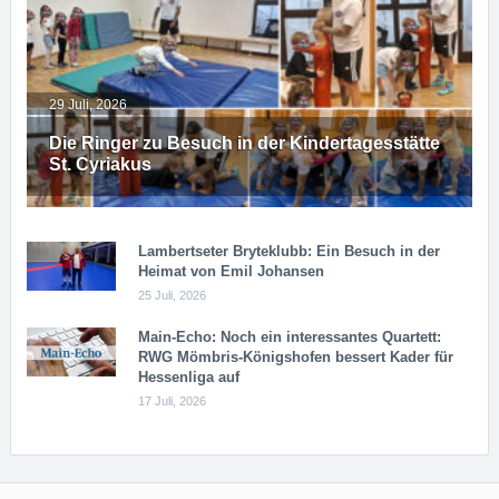
29 Juli, 2026
Die Ringer zu Besuch in der Kindertagesstätte
St. Cyriakus
Lambertseter Bryteklubb: Ein Besuch in der
Heimat von Emil Johansen
25 Juli, 2026
Main-Echo: Noch ein in­ter­es­san­tes Quar­tett:
RWG Möm­b­ris-Kö­n­igs­ho­fen bessert Kader für
Hessenliga auf
17 Juli, 2026