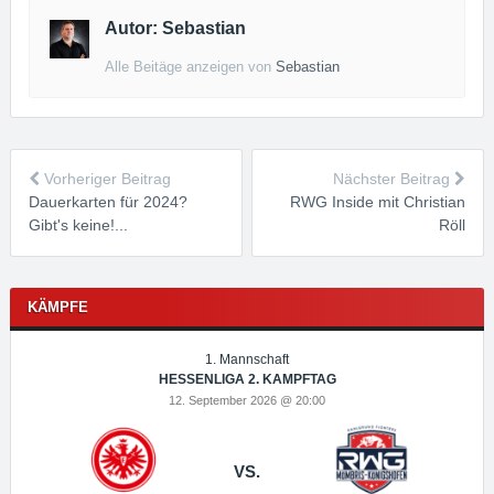
Autor: Sebastian
Alle Beitäge anzeigen von
Sebastian
Vorheriger Beitrag
Nächster Beitrag
Dauerkarten für 2024?
RWG Inside mit Christian
Gibt's keine!...
Röll
KÄMPFE
1. Mannschaft
HESSENLIGA 2. KAMPFTAG
12. September 2026 @ 20:00
VS.