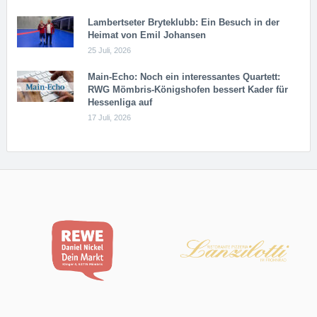
Lambertseter Bryteklubb: Ein Besuch in der
Heimat von Emil Johansen
25 Juli, 2026
Main-Echo: Noch ein in­ter­es­san­tes Quar­tett:
RWG Möm­b­ris-Kö­n­igs­ho­fen bessert Kader für
Hessenliga auf
17 Juli, 2026