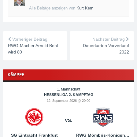
Alle Beitäge anzeigen von
Kurt Kern
Vorheriger Beitrag
Nächster Beitrag
RWG-Macher Arnold Behl
Dauerkarten Vorverkauf
wird 80
2022
KÄMPFE
1. Mannschaft
HESSENLIGA 2. KAMPFTAG
12. September 2026 @ 20:00
VS.
SG Eintracht Frankfurt
RWG Mömbris-Königshofen