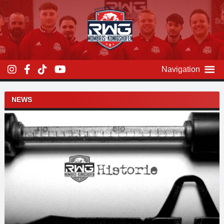
Zum
Inhalt
überspringen
Navigation
Beitragsnavigation
NEWS