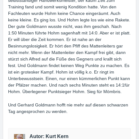
selbstständiger Handwerksmeister, der kaum Zeit zum
Training fand und somit wenig Kondition hatte. Von den
Fachleuten wurde Hohm keine Chance eingeräumt. Auch
keine kleine. Es ging los. Und Hohm legte los wie eine Rakete.
Der gute Goldmann wusste nicht, was ihm geschah. Nach
1:50 Minuten führte Hohm sagenhaft mit 14:0. Aber er ist platt.
Er will über die Zeit kommen. Er ist nahe an der
Besinnungslosigkeit. Er hört den Pfiff des Mattenleiters gar
nicht mehr. Wenn der Mattenleiter den Kampf frei gibt, dann
stürzt sich Alfred auf die Füße des Gegners und krallt sich
fest. Und Goldmann findet keinen Weg Punkte zu machen. Es
ist ein grotesker Kampf. Hohm ist völlig k.o. Er ringt im
Unterbewusstsein. Einen, nur einen kümmerlichen Punkt kann
der Pfälzer machen. Und nach sechs Minuten steht es 14:1für
Hohm. Überlegener Punktsieger Hohm. Sieg für Mömbris.
Und Gerhard Goldmann hofft nie mehr auf diesen schwarzen
Tag angesprochen zu werden.
Autor: Kurt Kern