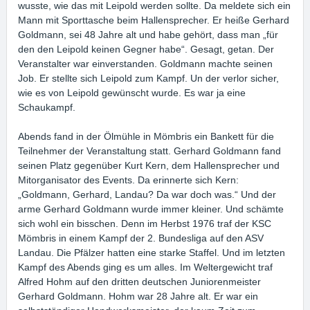
wusste, wie das mit Leipold werden sollte. Da meldete sich ein
Mann mit Sporttasche beim Hallensprecher. Er heiße Gerhard
Goldmann, sei 48 Jahre alt und habe gehört, dass man „für
den den Leipold keinen Gegner habe“. Gesagt, getan. Der
Veranstalter war einverstanden. Goldmann machte seinen
Job. Er stellte sich Leipold zum Kampf. Un der verlor sicher,
wie es von Leipold gewünscht wurde. Es war ja eine
Schaukampf.
Abends fand in der Ölmühle in Mömbris ein Bankett für die
Teilnehmer der Veranstaltung statt. Gerhard Goldmann fand
seinen Platz gegenüber Kurt Kern, dem Hallensprecher und
Mitorganisator des Events. Da erinnerte sich Kern:
„Goldmann, Gerhard, Landau? Da war doch was.“ Und der
arme Gerhard Goldmann wurde immer kleiner. Und schämte
sich wohl ein bisschen. Denn im Herbst 1976 traf der KSC
Mömbris in einem Kampf der 2. Bundesliga auf den ASV
Landau. Die Pfälzer hatten eine starke Staffel. Und im letzten
Kampf des Abends ging es um alles. Im Weltergewicht traf
Alfred Hohm auf den dritten deutschen Juniorenmeister
Gerhard Goldmann. Hohm war 28 Jahre alt. Er war ein