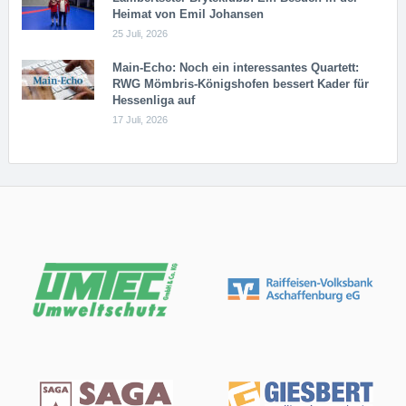
Heimat von Emil Johansen
25 Juli, 2026
Main-Echo: Noch ein in­ter­es­san­tes Quar­tett:
RWG Möm­b­ris-Kö­n­igs­ho­fen bessert Kader für
Hessenliga auf
17 Juli, 2026