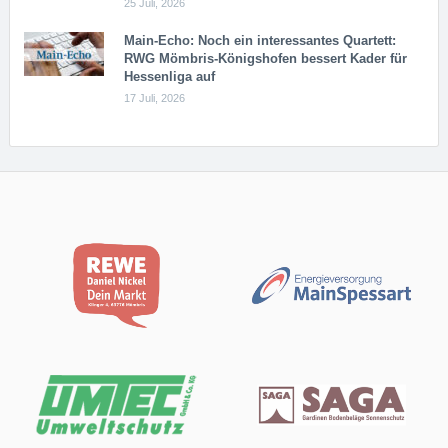
25 Juli, 2026
Main-Echo: Noch ein in­ter­es­san­tes Quar­tett:
RWG Möm­b­ris-Kö­n­igs­ho­fen bessert Kader für
Hessenliga auf
17 Juli, 2026