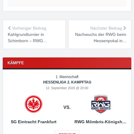
Vorheriger Beitrag
Nächster Beitrag
Kahlgrundturnier in
Nachwuchs der RWG beim
Schimborn – RWG...
Hessenpokal in...
KÄMPFE
1. Mannschaft
HESSENLIGA 2. KAMPFTAG
12. September 2026 @ 20:00
VS.
SG Eintracht Frankfurt
RWG Mömbris-Königshofen