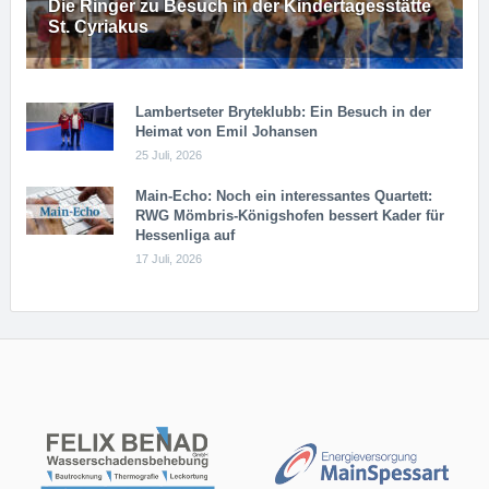
Die Ringer zu Besuch in der Kindertagesstätte
St. Cyriakus
Lambertseter Bryteklubb: Ein Besuch in der
Heimat von Emil Johansen
25 Juli, 2026
Main-Echo: Noch ein in­ter­es­san­tes Quar­tett:
RWG Möm­b­ris-Kö­n­igs­ho­fen bessert Kader für
Hessenliga auf
17 Juli, 2026