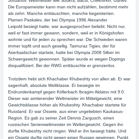
Jordanov. Weltmeister wie Soukra, Bacsi, Chekhirkin, Ganev.
Die Europameister kann man nicht aufzählen, bestimmt mehr
als zehn. Manche enttäuschten, manche begeisterten.
Plamen Paskalev, der bei Olympia 1996 Alexander
Leipold besiegt hatte, war ausgesprochen beliebt. Nicht nur,
weil er fast immer gewann, sondern, weil er in Königshofen
wohnte und für jeden zu sprechen war. Die Schweden waren
immer topfit und auch gesellig. Taimuraz Tigiev, der für
Aserbaidschan startete, hatte bei Olympia 2008 Silber im
Schwergewicht gewonnen. Später wurde er wegen Dopings
disqualifiziert. Bei der RWG enttäuschte er grenzenlos.
Trotzdem hebt sich Khachaber Khubeshty von allen ab. Er war
sagenhaft, absolute Weltklasse. Er besiegte im
Endrundenkampf gegen Köllerbach Ibragim Aldatov mit 9:0.
Dieser war amtierender Weltmeister im Mittelgewicht, eine
Gewichtsklasse höher als Khubeshty. Khachaber startete für
Russland. Er war Ossete, aus einer ungeliebten Kaukasus-
Region. Es gab zu seiner Zeit Dennis Zargusch, einen
russischen Serienweltmeister im Weltergewicht. Gegen ihn
durfte Khubeshty nicht ringen. Weil er ihn besiegt hätte. Und
ein Ossete durfte nicht gegen einen Russen gewinnen. Punkt.