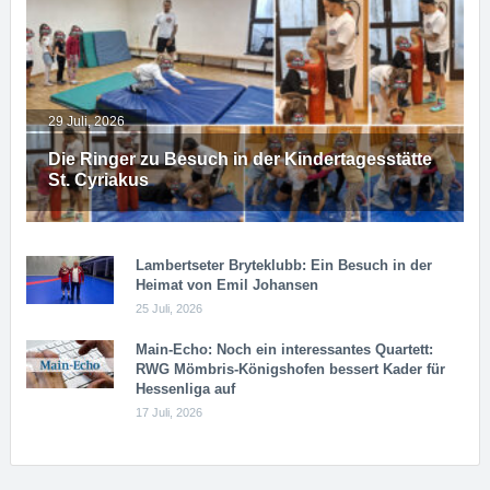
29 Juli, 2026
Die Ringer zu Besuch in der Kindertagesstätte
St. Cyriakus
Lambertseter Bryteklubb: Ein Besuch in der
Heimat von Emil Johansen
25 Juli, 2026
Main-Echo: Noch ein in­ter­es­san­tes Quar­tett:
RWG Möm­b­ris-Kö­n­igs­ho­fen bessert Kader für
Hessenliga auf
17 Juli, 2026