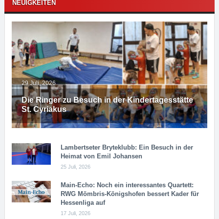
NEUIGKEITEN
29 Juli, 2026
Die Ringer zu Besuch in der Kindertagesstätte
St. Cyriakus
Lambertseter Bryteklubb: Ein Besuch in der
Heimat von Emil Johansen
25 Juli, 2026
Main-Echo: Noch ein in­ter­es­san­tes Quar­tett:
RWG Möm­b­ris-Kö­n­igs­ho­fen bessert Kader für
Hessenliga auf
17 Juli, 2026