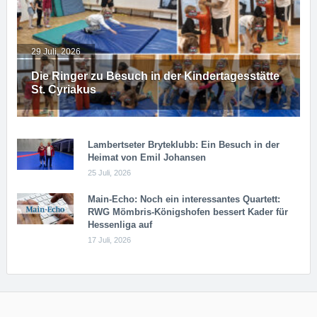
29 Juli, 2026
Die Ringer zu Besuch in der Kindertagesstätte
St. Cyriakus
Lambertseter Bryteklubb: Ein Besuch in der
Heimat von Emil Johansen
25 Juli, 2026
Main-Echo: Noch ein in­ter­es­san­tes Quar­tett:
RWG Möm­b­ris-Kö­n­igs­ho­fen bessert Kader für
Hessenliga auf
17 Juli, 2026