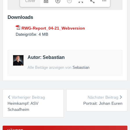
Cover
Vorderseite(1/68)
Downloads
RWG-Report_04-21_Webversion
Dateigröße:
4 MB
Autor: Sebastian
Alle Beitäge anzeigen von
Sebastian
Vorheriger Beitrag
Nächster Beitrag
Heimkampf: ASV
Portrait: Johan Euren
Schaafheim