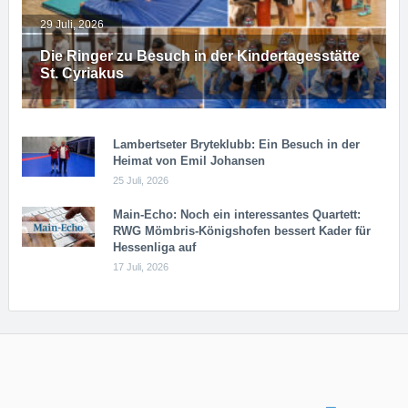
29 Juli, 2026
Die Ringer zu Besuch in der Kindertagesstätte
St. Cyriakus
Lambertseter Bryteklubb: Ein Besuch in der
Heimat von Emil Johansen
25 Juli, 2026
Main-Echo: Noch ein in­ter­es­san­tes Quar­tett:
RWG Möm­b­ris-Kö­n­igs­ho­fen bessert Kader für
Hessenliga auf
17 Juli, 2026