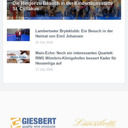
Die Ringer zu Besuch in der Kindertagesstätte
St. Cyriakus
Lambertseter Bryteklubb: Ein Besuch in der
Heimat von Emil Johansen
25 Juli, 2026
Main-Echo: Noch ein in­ter­es­san­tes Quar­tett:
RWG Möm­b­ris-Kö­n­igs­ho­fen bessert Kader für
Hessenliga auf
17 Juli, 2026