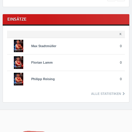
EINSÄTZE
K
Max
Stadtmüller
0
Florian
Lamm
0
Philipp
Reising
0
ALLE STATISTIKEN