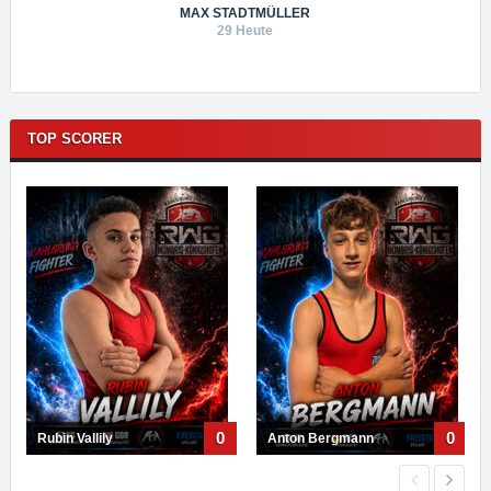
MAX STADTMÜLLER
29 Heute
TOP SCORER
0
0
Rubin Vallily
Anton Bergmann
E