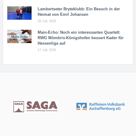
Lambertseter Bryteklubb: Ein Besuch in der
Heimat von Emil Johansen
25 Juli, 2026
Main-Echo: Noch ein in­ter­es­san­tes Quar­tett:
RWG Möm­b­ris-Kö­n­igs­ho­fen bessert Kader für
Hessenliga auf
17 Juli, 2026