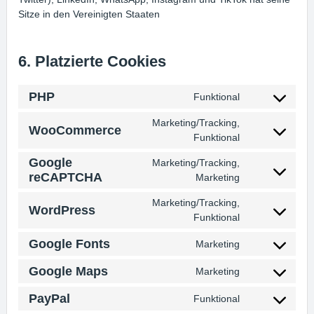
Sitze in den Vereinigten Staaten
6. Platzierte Cookies
PHP
Funktional
Consent
to
Marketing/Tracking,
service
WooCommerce
Consent
Funktional
php
to
Google
service
Marketing/Tracking,
woocommerce
Consent
reCAPTCHA
Marketing
to
service
Marketing/Tracking,
WordPress
google-
Consent
Funktional
recaptcha
to
service
Google Fonts
Marketing
Consent
wordpress
to
Google Maps
Marketing
service
Consent
google-
to
PayPal
Funktional
fonts
service
Consent