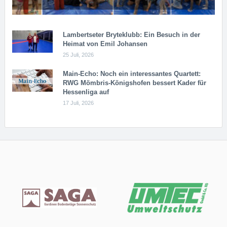
Lambertseter Bryteklubb: Ein Besuch in der
Heimat von Emil Johansen
25 Juli, 2026
Main-Echo: Noch ein in­ter­es­san­tes Quar­tett:
RWG Möm­b­ris-Kö­n­igs­ho­fen bessert Kader für
Hessenliga auf
17 Juli, 2026