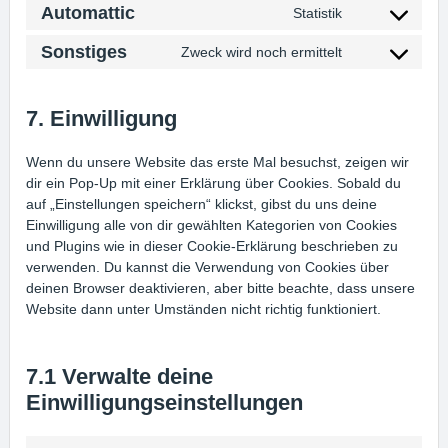
Automattic
Statistik
service
Consent
jetpack
to
Sonstiges
Zweck wird noch ermittelt
service
Consent
automattic
to
service
7. Einwilligung
sonstiges
Wenn du unsere Website das erste Mal besuchst, zeigen wir
dir ein Pop-Up mit einer Erklärung über Cookies. Sobald du
auf „Einstellungen speichern“ klickst, gibst du uns deine
Einwilligung alle von dir gewählten Kategorien von Cookies
und Plugins wie in dieser Cookie-Erklärung beschrieben zu
verwenden. Du kannst die Verwendung von Cookies über
deinen Browser deaktivieren, aber bitte beachte, dass unsere
Website dann unter Umständen nicht richtig funktioniert.
7.1 Verwalte deine
Einwilligungseinstellungen