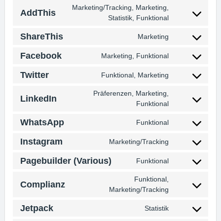
google-
to
Marketing/Tracking, Marketing,
maps
service
AddThis
Consent
Statistik, Funktional
paypal
to
service
ShareThis
Marketing
Consent
addthis
to
Facebook
Marketing, Funktional
service
Consent
sharethis
to
Twitter
Funktional, Marketing
service
Consent
facebook
to
Präferenzen, Marketing,
service
LinkedIn
Consent
Funktional
twitter
to
service
WhatsApp
Funktional
Consent
linkedin
to
Instagram
Marketing/Tracking
service
Consent
whatsapp
to
Pagebuilder (Various)
Funktional
service
Consent
instagram
to
Funktional,
service
Complianz
Consent
Marketing/Tracking
pagebuilder-
to
(various)
service
Jetpack
Statistik
Consent
complianz
to