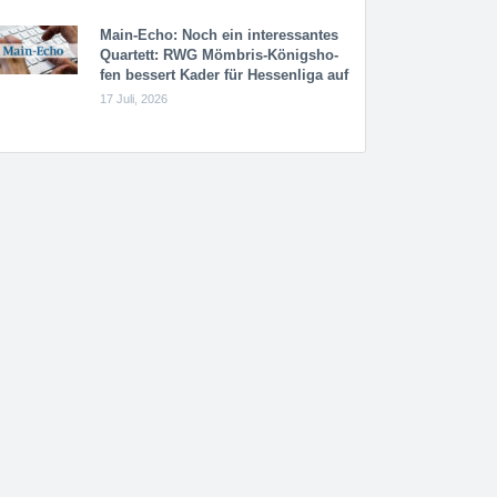
Main-Echo: Noch ein in­ter­es­san­tes
Quar­tett: RWG Möm­b­ris-Kö­n­igs­ho­
fen bessert Kader für Hessenliga auf
17 Juli, 2026