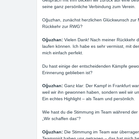
seine ganz persönliche Verbindung zum Verein.
Oğuzhan, zunächst herzlichen Glückwunsch zur Me
Rückkehr zur RWG?
Oğuzhan:
Vielen Dank! Nach meiner Rückkehr dir
laufen können. Ich habe es sehr vermisst, mit d
mich einfach perfekt.
Du hast einige der entscheidenden Kämpfe gewo
Erinnerung geblieben ist?
Oğuzhan:
Ganz klar: Der Kampf in Frankfurt wa
weil wir ihn gewonnen haben, sondern weil wir un
Ein echtes Highlight – als Team und persönlich.
Wie hast du die Stimmung im Team während der S
„Wir schaffen das“?
Oğuzhan:
Die Stimmung im Team war überragend
Teamspirit haben uns getragen – das hat mich be