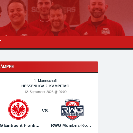
T
KÄMPFE
1. Mannschaft
1
HESSENLIGA 2. KAMPFTAG
HESSEN
12. September 2026 @ 20:00
19. Sep
VS.
SG Eintracht Frankfurt
RWG Mömbris-Königshofen
RWG Mömbris-Königs