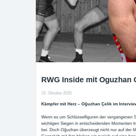
RWG Inside mit Oguzhan C
15. Oktober 2025
Kämpfer mit Herz –
Oğuzhan Çelik
im Intervie
Wenn es um Schlüsselfiguren der vergangenen Sai
wichtigen Siegen in entscheidenden Momenten tr
bei. Doch Oğuzhan überzeugt nicht nur auf der Mat
Gespräch mit ihm blicken wir zurück auf eine be