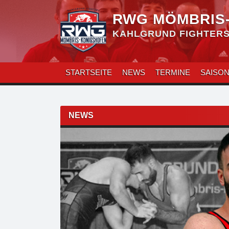
Zum
Inhalt
RWG MÖMBRIS
überspringen
KAHLGRUND FIGHTERS 
STARTSEITE
NEWS
TERMINE
SAISO
Beitragsnavigation
NEWS