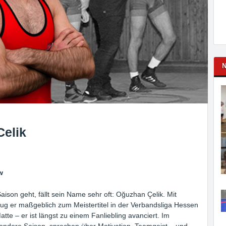
N
elik
w
son geht, fällt sein Name sehr oft: Oğuzhan Çelik. Mit
ug er maßgeblich zum Meistertitel in der Verbandsliga Hessen
te – er ist längst zu einem Fanliebling avanciert. Im
sondere Saison, sprechen über Motivation, Teamgeist – und