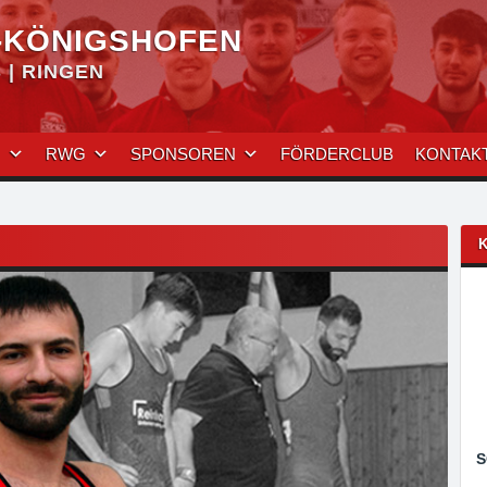
-KÖNIGSHOFEN
| RINGEN
N
RWG
SPONSOREN
FÖRDERCLUB
KONTAK