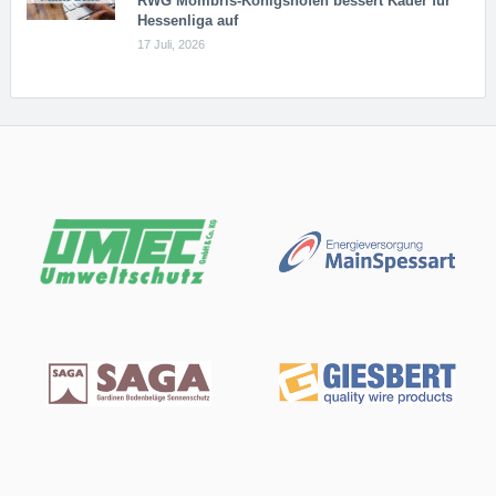
RWG Möm­b­ris-Kö­n­igs­ho­fen bessert Kader für
Hessenliga auf
17 Juli, 2026