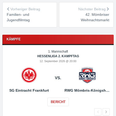
Vorheriger Beitrag
Nächster Beitrag
Familien- und
42. Mömbriser
Jugendfilmtag
Weihnachtsmarkt
KÄMPFE
1. Mannschaft
HESSENLIGA 2. KAMPFTAG
12. September 2026 @ 20:00
VS.
SG Eintracht Frankfurt
RWG Mömbris-Königshofen
BERICHT