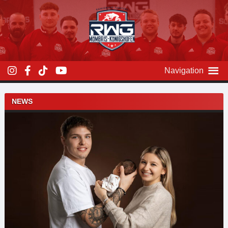
Zum
Inhalt
überspringen
Navigation
Beitragsnavigation
NEWS