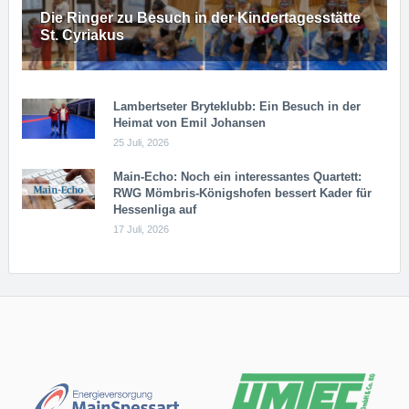
Die Ringer zu Besuch in der Kindertagesstätte
St. Cyriakus
Lambertseter Bryteklubb: Ein Besuch in der
Heimat von Emil Johansen
25 Juli, 2026
Main-Echo: Noch ein in­ter­es­san­tes Quar­tett:
RWG Möm­b­ris-Kö­n­igs­ho­fen bessert Kader für
Hessenliga auf
17 Juli, 2026