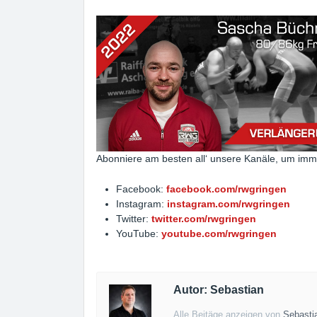
Abonniere am besten all‘ unsere Kanäle, um imm
Facebook:
facebook.com/rwgringen
Instagram:
instagram.com/rwgringen
Twitter:
twitter.com/rwgringen
YouTube:
youtube.com/rwgringen
Autor: Sebastian
Alle Beitäge anzeigen von
Sebasti