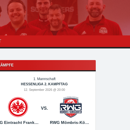
T
KÄMPFE
1. Mannschaft
1
HESSENLIGA 2. KAMPFTAG
HESSEN
12. September 2026 @ 20:00
19. Sep
VS.
SG Eintracht Frankfurt
RWG Mömbris-Königshofen
RWG Mömbris-Königs