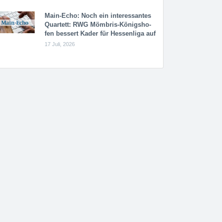
Main-Echo: Noch ein in­ter­es­san­tes
Quar­tett: RWG Möm­b­ris-Kö­n­igs­ho­
fen bessert Kader für Hessenliga auf
17 Juli, 2026