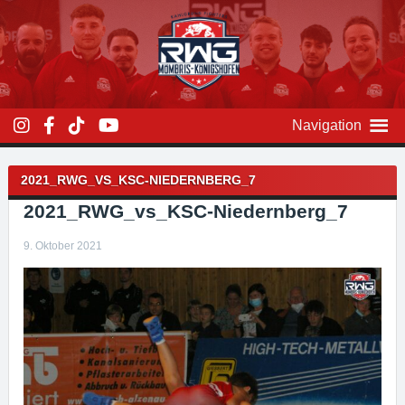
Zum
Inhalt
überspringen
Navigation
Beitragsnavigation
2021_RWG_VS_KSC-NIEDERNBERG_7
2021_RWG_vs_KSC-Niedernberg_7
9. Oktober 2021