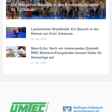
Die Ringer zu Besuch in der Kindertagesstätte
St. Cyriakus
Lambertseter Bryteklubb: Ein Besuch in der
Heimat von Emil Johansen
25 Juli, 2026
Main-Echo: Noch ein in­ter­es­san­tes Quar­tett:
RWG Möm­b­ris-Kö­n­igs­ho­fen bessert Kader für
Hessenliga auf
17 Juli, 2026