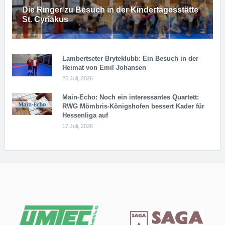
Die Ringer zu Besuch in der Kindertagesstätte
St. Cyriakus
Lambertseter Bryteklubb: Ein Besuch in der
Heimat von Emil Johansen
25 Juli, 2026
Main-Echo: Noch ein in­ter­es­san­tes Quar­tett:
RWG Möm­b­ris-Kö­n­igs­ho­fen bessert Kader für
Hessenliga auf
17 Juli, 2026