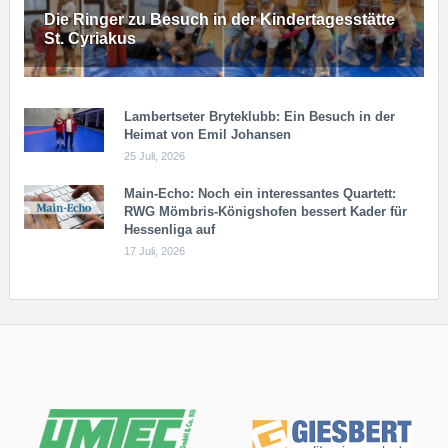
Die Ringer zu Besuch in der Kindertagesstätte
St. Cyriakus
Lambertseter Bryteklubb: Ein Besuch in der
Heimat von Emil Johansen
25 Juli, 2026
Main-Echo: Noch ein in­ter­es­san­tes Quar­tett:
RWG Möm­b­ris-Kö­n­igs­ho­fen bessert Kader für
Hessenliga auf
17 Juli, 2026