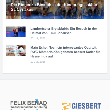
Die Ringer zu Besuch in der Kindertagesstätte
St. Cyriakus
Lambertseter Bryteklubb: Ein Besuch in der
Heimat von Emil Johansen
25 Juli, 2026
Main-Echo: Noch ein in­ter­es­san­tes Quar­tett:
RWG Möm­b­ris-Kö­n­igs­ho­fen bessert Kader für
Hessenliga auf
17 Juli, 2026