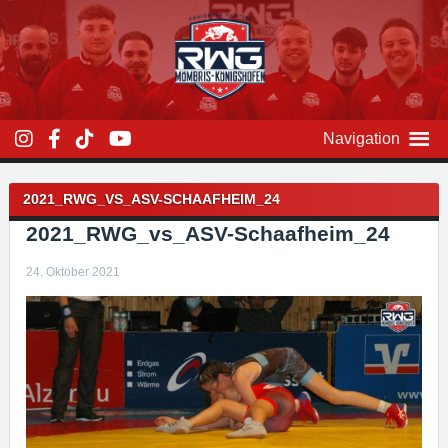
Zum
Inhalt
überspringen
Navigation
Beitragsnavigation
2021_RWG_VS_ASV-SCHAAFHEIM_24
2021_RWG_vs_ASV-Schaafheim_24
24. Oktober 2021