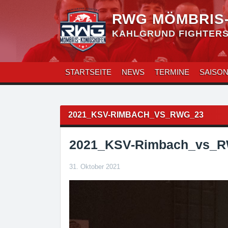
Zum
Inhalt
RWG MÖMBRIS
überspringen
KAHLGRUND FIGHTERS 
STARTSEITE
NEWS
TERMINE
SAISO
Beitragsnavigation
2021_KSV-RIMBACH_VS_RWG_23
2021_KSV-Rimbach_vs_
31. Oktober 2021