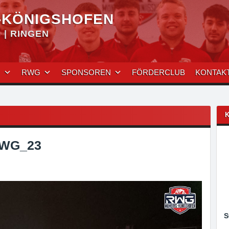
-KÖNIGSHOFEN
| RINGEN
N
RWG
SPONSOREN
FÖRDERCLUB
KONTAK
RWG_23