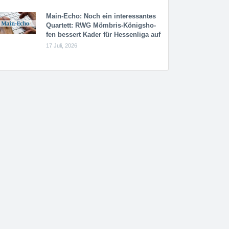
Main-Echo: Noch ein in­ter­es­san­tes
Quar­tett: RWG Möm­b­ris-Kö­n­igs­ho­
fen bessert Kader für Hessenliga auf
17 Juli, 2026