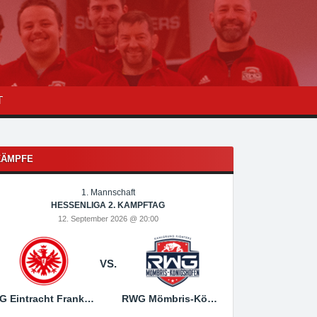
T
KÄMPFE
1. Mannschaft
1
HESSENLIGA 2. KAMPFTAG
HESSEN
12. September 2026 @ 20:00
19. Sep
VS.
SG Eintracht Frankfurt
RWG Mömbris-Königshofen
RWG Mömbris-Königs