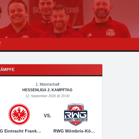
T
KÄMPFE
1. Mannschaft
1
HESSENLIGA 2. KAMPFTAG
HESSEN
12. September 2026 @ 20:00
19. Sep
VS.
SG Eintracht Frankfurt
RWG Mömbris-Königshofen
RWG Mömbris-Königs