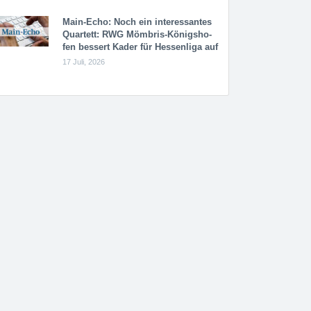
Main-Echo: Noch ein in­ter­es­san­tes
Quar­tett: RWG Möm­b­ris-Kö­n­igs­ho­
fen bessert Kader für Hessenliga auf
17 Juli, 2026