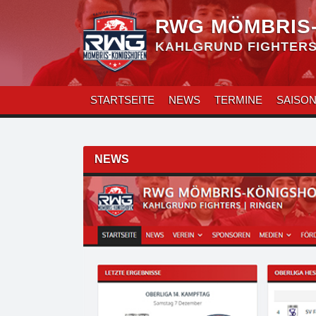
Zum
Inhalt
RWG MÖMBRIS
überspringen
KAHLGRUND FIGHTERS 
STARTSEITE
NEWS
TERMINE
SAISO
Beitragsnavigation
NEWS