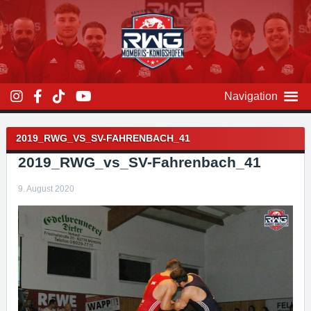
Zum
Inhalt
überspringen
Navigation
Beitragsnavigation
2019_RWG_VS_SV-FAHRENBACH_41
2019_RWG_vs_SV-Fahrenbach_41
9. August 2020