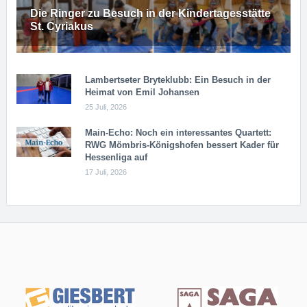
Die Ringer zu Besuch in der Kindertagesstätte
St. Cyriakus
Lambertseter Bryteklubb: Ein Besuch in der
Heimat von Emil Johansen
25 Juli, 2026
Main-Echo: Noch ein in­ter­es­san­tes Quar­tett:
RWG Möm­b­ris-Kö­n­igs­ho­fen bessert Kader für
Hessenliga auf
17 Juli, 2026