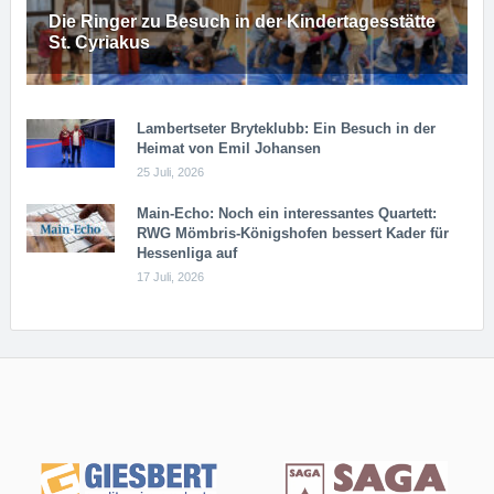
Die Ringer zu Besuch in der Kindertagesstätte
St. Cyriakus
Lambertseter Bryteklubb: Ein Besuch in der
Heimat von Emil Johansen
25 Juli, 2026
Main-Echo: Noch ein in­ter­es­san­tes Quar­tett:
RWG Möm­b­ris-Kö­n­igs­ho­fen bessert Kader für
Hessenliga auf
17 Juli, 2026