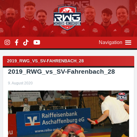
Zum
Inhalt
überspringen
Navigation
Beitragsnavigation
2019_RWG_VS_SV-FAHRENBACH_28
2019_RWG_vs_SV-Fahrenbach_28
9. August 2020