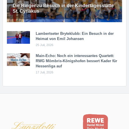
Die Ringer zu Besuch in der Kindertagesstätte
St. Cyriakus
Lambertseter Bryteklubb: Ein Besuch in der
Heimat von Emil Johansen
25 Juli, 2026
Main-Echo: Noch ein in­ter­es­san­tes Quar­tett:
RWG Möm­b­ris-Kö­n­igs­ho­fen bessert Kader für
Hessenliga auf
17 Juli, 2026