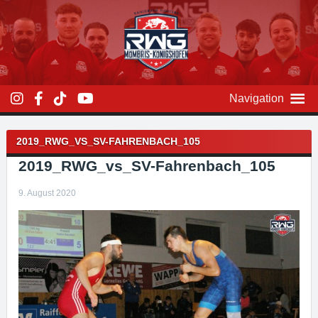
Zum
Inhalt
überspringen
Navigation
Beitragsnavigation
2019_RWG_VS_SV-FAHRENBACH_105
2019_RWG_vs_SV-Fahrenbach_105
9. August 2020