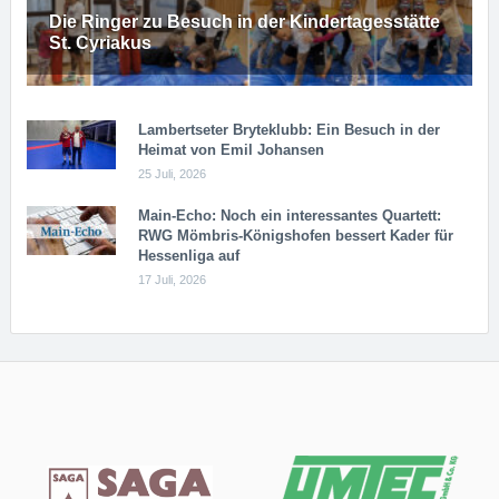
Die Ringer zu Besuch in der Kindertagesstätte
St. Cyriakus
Lambertseter Bryteklubb: Ein Besuch in der
Heimat von Emil Johansen
25 Juli, 2026
Main-Echo: Noch ein in­ter­es­san­tes Quar­tett:
RWG Möm­b­ris-Kö­n­igs­ho­fen bessert Kader für
Hessenliga auf
17 Juli, 2026