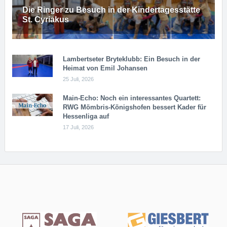
Die Ringer zu Besuch in der Kindertagesstätte
St. Cyriakus
Lambertseter Bryteklubb: Ein Besuch in der
Heimat von Emil Johansen
25 Juli, 2026
Main-Echo: Noch ein in­ter­es­san­tes Quar­tett:
RWG Möm­b­ris-Kö­n­igs­ho­fen bessert Kader für
Hessenliga auf
17 Juli, 2026