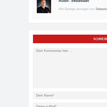
Autor: Sebastian
Alle Beitäge anzeigen von
Sebasti
SCHREIB
Verfasser
e-