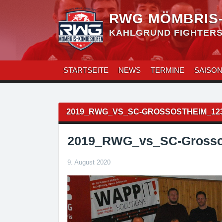
Zum
Inhalt
RWG MÖMBRIS
überspringen
KAHLGRUND FIGHTERS 
STARTSEITE
NEWS
TERMINE
SAISO
Beitragsnavigation
2019_RWG_VS_SC-GROSSOSTHEIM_12
2019_RWG_vs_SC-Grosso
9. August 2020