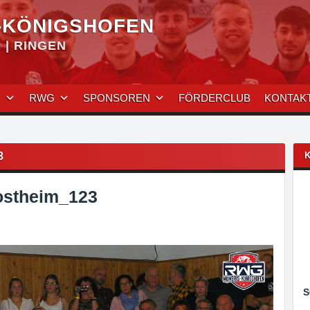
-KÖNIGSHOFEN
| RINGEN
N
RWG
SPONSOREN
FÖRDERCLUB
KONTAK
3
stheim_123