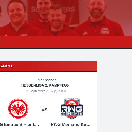
T
KÄMPFE
1. Mannschaft
1
HESSENLIGA 2. KAMPFTAG
HESSEN
12. September 2026 @ 20:00
19. Sep
VS.
SG Eintracht Frankfurt
RWG Mömbris-Königshofen
RWG Mömbris-Königs