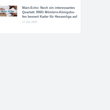
Main-Echo: Noch ein in­ter­es­san­tes
Quar­tett: RWG Möm­b­ris-Kö­n­igs­ho­
fen bessert Kader für Hessenliga auf
17 Juli, 2026