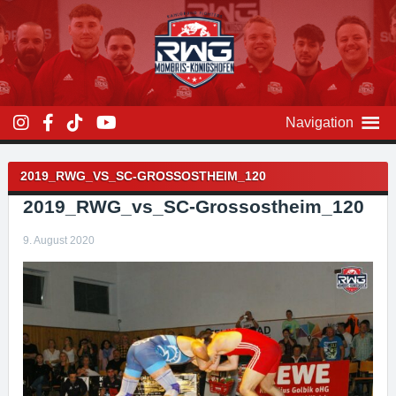
Zum
Inhalt
überspringen
Navigation
Beitragsnavigation
2019_RWG_VS_SC-GROSSOSTHEIM_120
2019_RWG_vs_SC-Grossostheim_120
9. August 2020