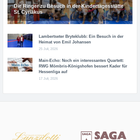
Die Ringer zu Besuch in der Kindertagesstätte
St. Cyriakus
Lambertseter Bryteklubb: Ein Besuch in der
Heimat von Emil Johansen
25 Juli, 2026
Main-Echo: Noch ein in­ter­es­san­tes Quar­tett:
RWG Möm­b­ris-Kö­n­igs­ho­fen bessert Kader für
Hessenliga auf
17 Juli, 2026