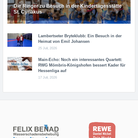
Die Ringer zu Besuch in der Kindertagesstätte
St. Cyriakus
Lambertseter Bryteklubb: Ein Besuch in der
Heimat von Emil Johansen
25 Juli, 2026
Main-Echo: Noch ein in­ter­es­san­tes Quar­tett:
RWG Möm­b­ris-Kö­n­igs­ho­fen bessert Kader für
Hessenliga auf
17 Juli, 2026