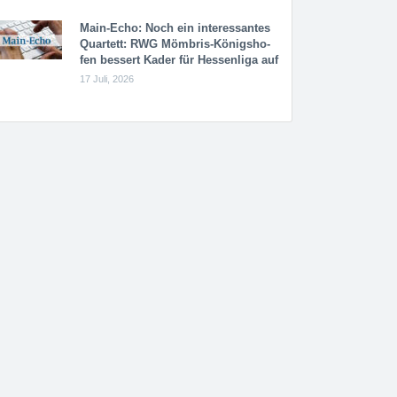
Main-Echo: Noch ein in­ter­es­san­tes
Quar­tett: RWG Möm­b­ris-Kö­n­igs­ho­
fen bessert Kader für Hessenliga auf
17 Juli, 2026