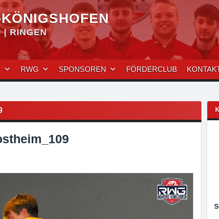
-KÖNIGSHOFEN
| RINGEN
N
RWG
SPONSOREN
FÖRDERCLUB
KONTAK
9
stheim_109