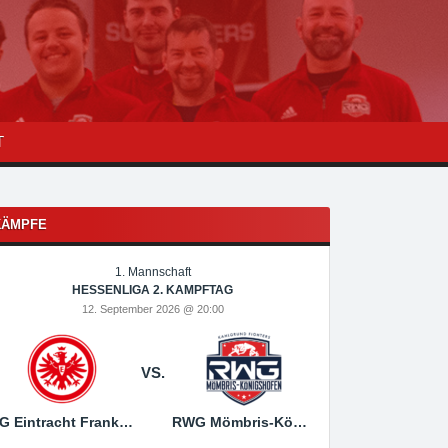
T
KÄMPFE
1. Mannschaft
1
HESSENLIGA 2. KAMPFTAG
HESSEN
12. September 2026 @ 20:00
19. Sep
VS.
SG Eintracht Frankfurt
RWG Mömbris-Königshofen
RWG Mömbris-Königs