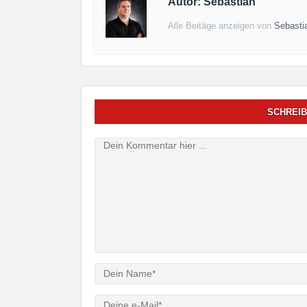
Autor: Sebastian
Alle Beitäge anzeigen von
Sebasti
SCHREIB
Verfasser
e-