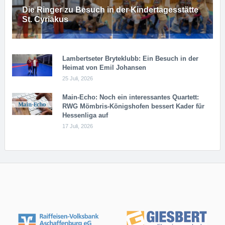
Die Ringer zu Besuch in der Kindertagesstätte
St. Cyriakus
Lambertseter Bryteklubb: Ein Besuch in der
Heimat von Emil Johansen
25 Juli, 2026
Main-Echo: Noch ein in­ter­es­san­tes Quar­tett:
RWG Möm­b­ris-Kö­n­igs­ho­fen bessert Kader für
Hessenliga auf
17 Juli, 2026