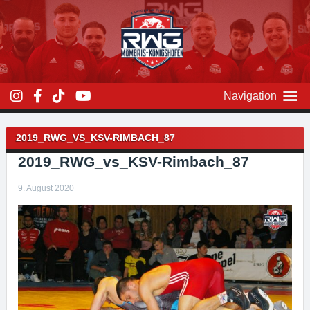
Zum
Inhalt
überspringen
Navigation
Beitragsnavigation
2019_RWG_VS_KSV-RIMBACH_87
2019_RWG_vs_KSV-Rimbach_87
9. August 2020