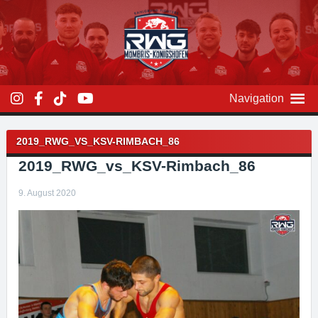
Zum
Inhalt
überspringen
Navigation
Beitragsnavigation
2019_RWG_VS_KSV-RIMBACH_86
2019_RWG_vs_KSV-Rimbach_86
9. August 2020