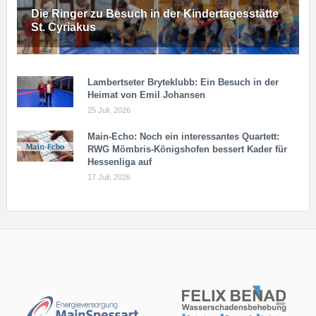
Die Ringer zu Besuch in der Kindertagesstätte
St. Cyriakus
Lambertseter Bryteklubb: Ein Besuch in der
Heimat von Emil Johansen
25 Juli, 2026
Main-Echo: Noch ein in­ter­es­san­tes Quar­tett:
RWG Möm­b­ris-Kö­n­igs­ho­fen bessert Kader für
Hessenliga auf
17 Juli, 2026