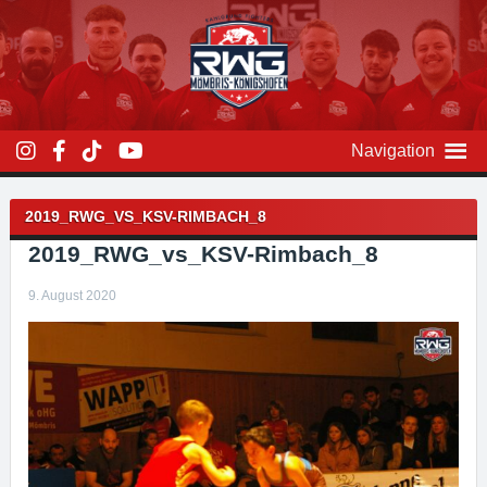
Zum
Inhalt
überspringen
Navigation
Beitragsnavigation
2019_RWG_VS_KSV-RIMBACH_8
2019_RWG_vs_KSV-Rimbach_8
9. August 2020