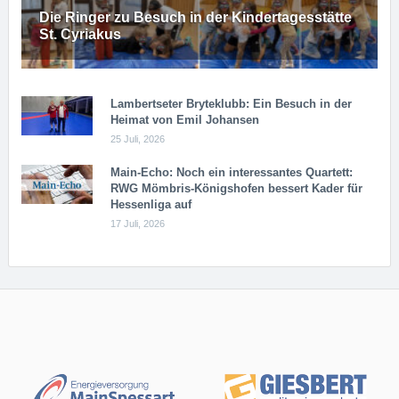
Die Ringer zu Besuch in der Kindertagesstätte
St. Cyriakus
Lambertseter Bryteklubb: Ein Besuch in der
Heimat von Emil Johansen
25 Juli, 2026
Main-Echo: Noch ein in­ter­es­san­tes Quar­tett:
RWG Möm­b­ris-Kö­n­igs­ho­fen bessert Kader für
Hessenliga auf
17 Juli, 2026