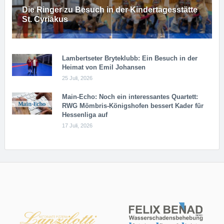
Die Ringer zu Besuch in der Kindertagesstätte
St. Cyriakus
Lambertseter Bryteklubb: Ein Besuch in der
Heimat von Emil Johansen
25 Juli, 2026
Main-Echo: Noch ein in­ter­es­san­tes Quar­tett:
RWG Möm­b­ris-Kö­n­igs­ho­fen bessert Kader für
Hessenliga auf
17 Juli, 2026