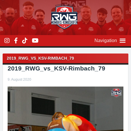
Zum
Inhalt
überspringen
Navigation
Beitragsnavigation
2019_RWG_VS_KSV-RIMBACH_79
2019_RWG_vs_KSV-Rimbach_79
9. August 2020