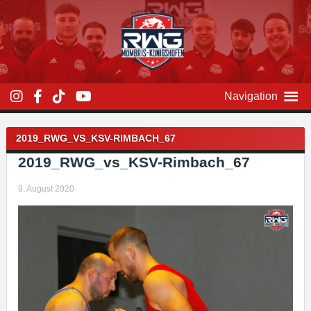
Zum
Inhalt
überspringen
Navigation
Beitragsnavigation
2019_RWG_VS_KSV-RIMBACH_67
2019_RWG_vs_KSV-Rimbach_67
9. August 2020