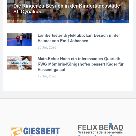
Die Ringer zu Besuch in der Kindertagesstätte
St. Cyriakus
Lambertseter Bryteklubb: Ein Besuch in der
Heimat von Emil Johansen
25 Juli, 2026
Main-Echo: Noch ein in­ter­es­san­tes Quar­tett:
RWG Möm­b­ris-Kö­n­igs­ho­fen bessert Kader für
Hessenliga auf
17 Juli, 2026