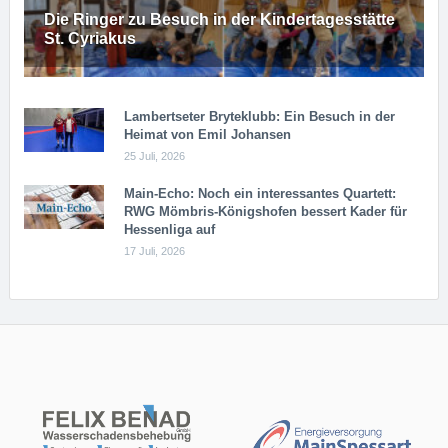
Die Ringer zu Besuch in der Kindertagesstätte
St. Cyriakus
Lambertseter Bryteklubb: Ein Besuch in der
Heimat von Emil Johansen
25 Juli, 2026
Main-Echo: Noch ein in­ter­es­san­tes Quar­tett:
RWG Möm­b­ris-Kö­n­igs­ho­fen bessert Kader für
Hessenliga auf
17 Juli, 2026